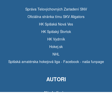
Správa Telovýchovných Zariadení SNV
Oficiálna stránka tímu SKV Aligators
HK Spišská Nová Ves
HK Spišský Štvrtok
HK Vydrník
Hokej.sk
NHL
Spišská amatérska hokejová liga - Facebook - naša funpage
AUTORI
Návrh dizajnu
Tomáš Hudák
Pozadie stránky
Michal Tarabík