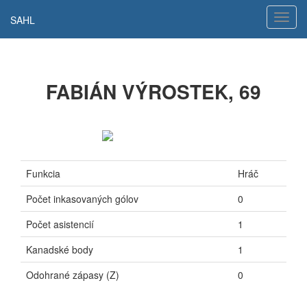
Hamb
SAHL
navig
FABIÁN VÝROSTEK, 69
Funkcia
Hráč
Počet inkasovaných gólov
0
Počet asistencií
1
Kanadské body
1
Odohrané zápasy (Z)
0