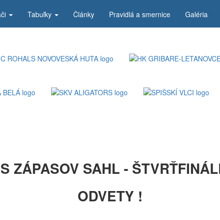
áči
Tabuľky
Články
Pravidlá a smernice
Galéria
S ZÁPASOV SAHL - ŠTVRŤFINÁLE
ODVETY !