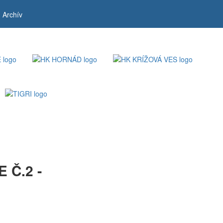
Archív
 Č.2 -