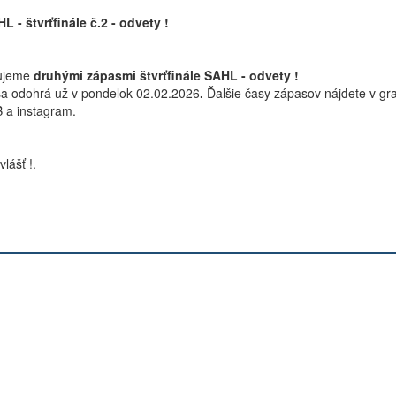
 - štvrťfinále č.2 - odvety !
čujeme
druhými zápasmi štvrťfinále SAHL - odvety !
sa odohrá už v pondelok 02.02.2026
.
Ďalšie časy zápasov nájdete v gra
B a instagram.
lášť !.