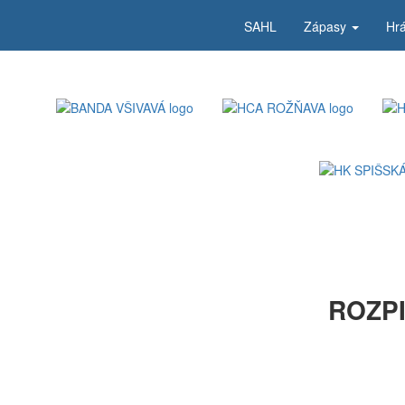
SAHL
Zápasy
Hr
ROZPI