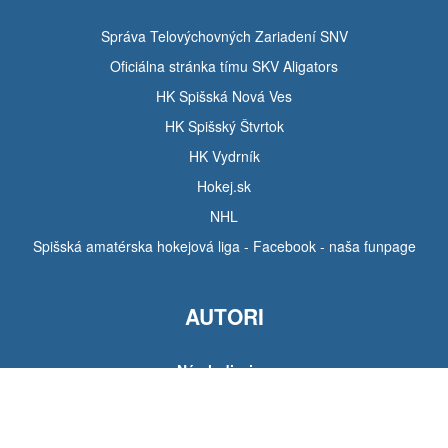
Správa Telovýchovných Zariadení SNV
Oficiálna stránka tímu SKV Aligators
HK Spišská Nová Ves
HK Spišský Štvrtok
HK Vydrník
Hokej.sk
NHL
Spišská amatérska hokejová liga - Facebook - naša funpage
AUTORI
Návrh dizajnu
Tomáš Hudák
Pozadie stránky
Michal Tarabík