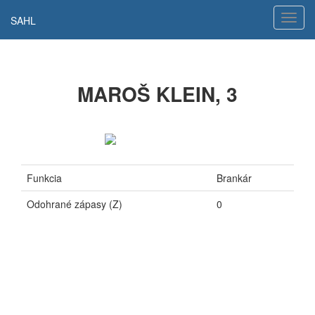
Hamb
SAHL
navig
MAROŠ KLEIN, 3
Funkcia
Brankár
Odohrané zápasy (Z)
0