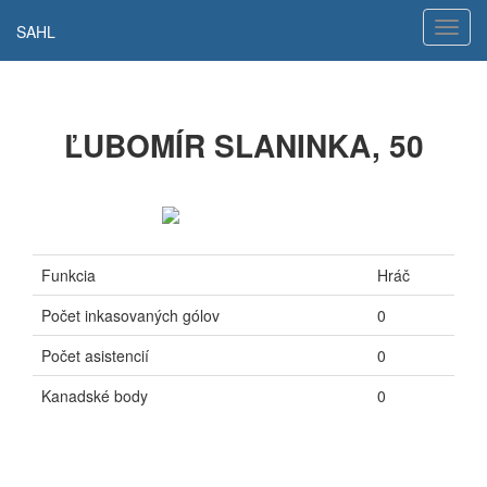
Hamb
SAHL
navig
ĽUBOMÍR SLANINKA, 50
Funkcia
Hráč
Počet inkasovaných gólov
0
Počet asistencií
0
Kanadské body
0