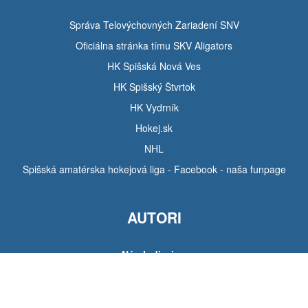
Správa Telovýchovných Zariadení SNV
Oficiálna stránka tímu SKV Aligators
HK Spišská Nová Ves
HK Spišský Štvrtok
HK Vydrník
Hokej.sk
NHL
Spišská amatérska hokejová liga - Facebook - naša funpage
AUTORI
Návrh dizajnu
Tomáš Hudák
Pozadie stránky
Michal Tarabík