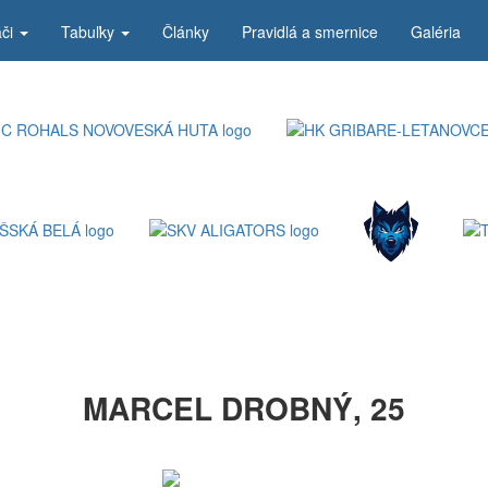
áči
Tabuľky
Články
Pravidlá a smernice
Galéria
MARCEL DROBNÝ, 25