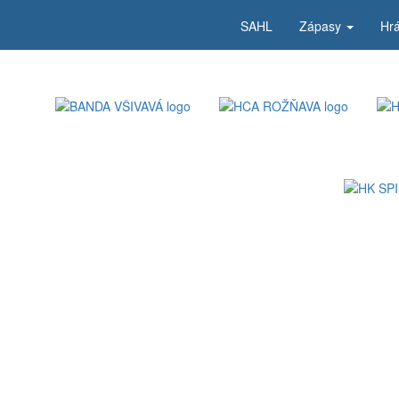
SAHL
Zápasy
Hr