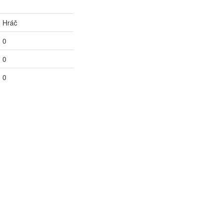
Hráč
0
0
0