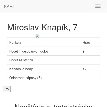
SAHL
Hamb
navig
Miroslav Knapík, 7
Funkcia
Hráč
Počet inkasovaných gólov
9
Počet asistencií
8
Kanadské body
17
Odohrané zápasy (Z)
0
Späť
na
vrch
stránky
Navštívte aj tieto stránky