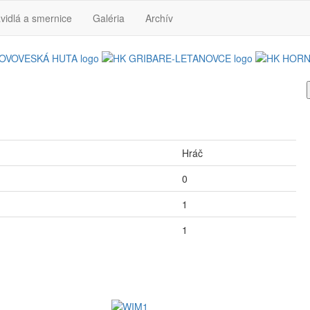
vidlá a smernice
Galéria
Archív
Hráč
0
1
1