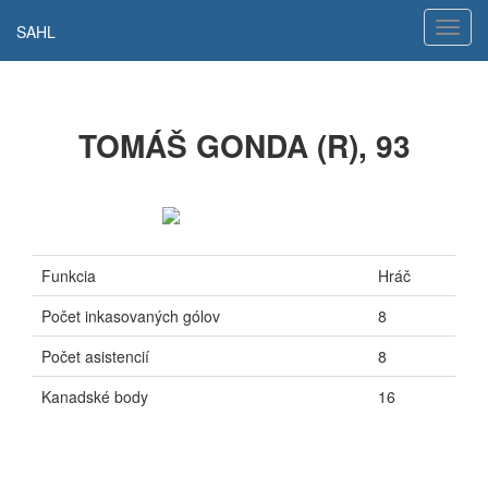
Hamb
SAHL
navig
TOMÁŠ GONDA (R), 93
Funkcia
Hráč
Počet inkasovaných gólov
8
Počet asistencií
8
Kanadské body
16