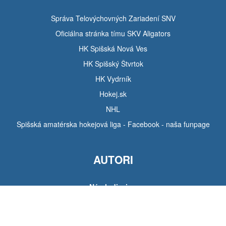
Správa Telovýchovných Zariadení SNV
Oficiálna stránka tímu SKV Aligators
HK Spišská Nová Ves
HK Spišský Štvrtok
HK Vydrník
Hokej.sk
NHL
Spišská amatérska hokejová liga - Facebook - naša funpage
AUTORI
Návrh dizajnu
Tomáš Hudák
Pozadie stránky
Michal Tarabík