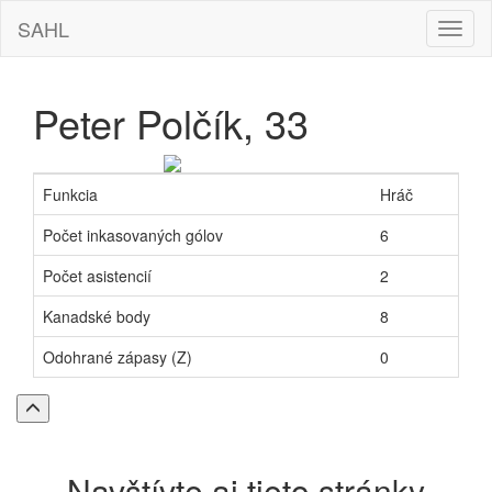
SAHL
Hamb
navig
Peter Polčík, 33
Funkcia
Hráč
Počet inkasovaných gólov
6
Počet asistencií
2
Kanadské body
8
Odohrané zápasy (Z)
0
Späť
na
vrch
stránky
Navštívte aj tieto stránky