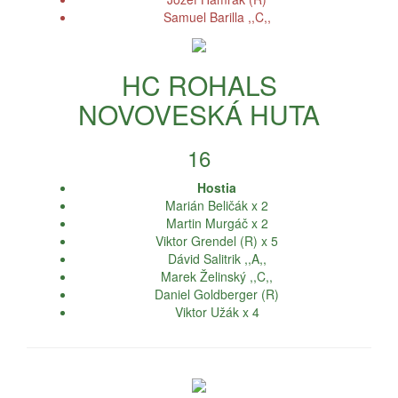
Samuel Barilla ,,C,,
HC ROHALS
NOVOVESKÁ HUTA
16
Hostia
Marián Beličák x 2
Martin Murgáč x 2
Viktor Grendel (R) x 5
Dávid Salitrik ,,A,,
Marek Želinský ,,C,,
Daniel Goldberger (R)
Viktor Užák x 4