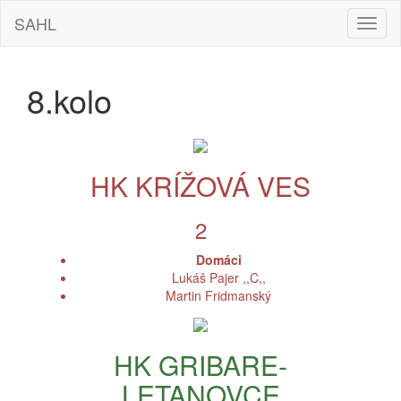
SAHL
Hamb
navig
8.kolo
HK KRÍŽOVÁ VES
2
Domáci
Lukáš Pajer ,,C,,
Martin Fridmanský
HK GRIBARE-
LETANOVCE