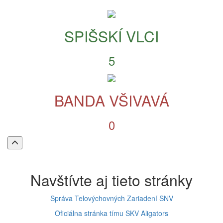
SPIŠSKÍ VLCI
5
BANDA VŠIVAVÁ
0
Späť
na
vrch
stránky
Navštívte aj tieto stránky
Správa Telovýchovných Zariadení SNV
Oficiálna stránka tímu SKV Aligators