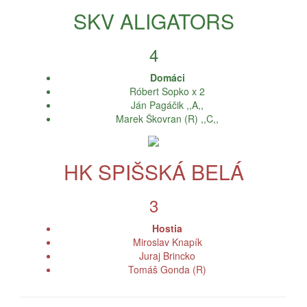
SKV ALIGATORS
4
Domáci
Róbert Sopko x 2
Ján Pagáčik ,,A,,
Marek Škovran (R) ,,C,,
HK SPIŠSKÁ BELÁ
3
Hostia
Miroslav Knapík
Juraj Brincko
Tomáš Gonda (R)