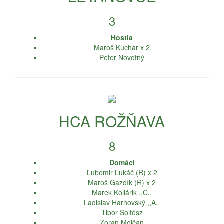
3
Hostia
Maroš Kuchár x 2
Peter Novotný
HCA ROŽŇAVA
8
Domáci
Ľubomir Lukáč (R) x 2
Maroš Gazdík (R) x 2
Marek Kollárik ,,C,,
Ladislav Harhovský ,,A,,
Tibor Soltész
Zoran Molčan