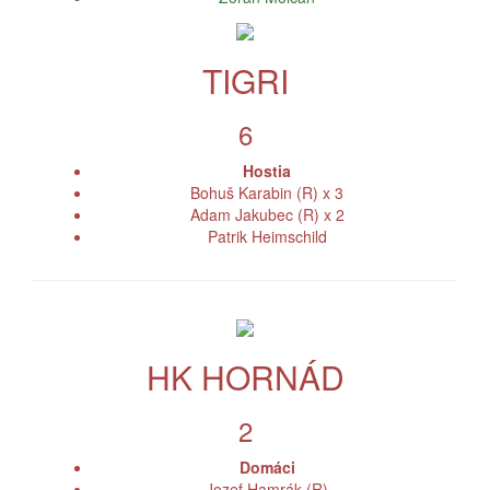
TIGRI
6
Hostia
Bohuš Karabin (R) x 3
Adam Jakubec (R) x 2
Patrik Heimschild
HK HORNÁD
2
Domáci
Jozef Hamrák (R)