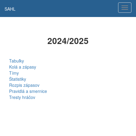
Hamb
SAHL
navig
2024/2025
Tabuľky
Kolá a zápasy
Tímy
Štatistiky
Rozpis zápasov
Pravidlá a smernice
Tresty hráčov