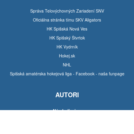
Správa Telovýchovných Zariadení SNV
Oficiálna stránka tímu SKV Aligators
HK Spišská Nová Ves
HK Spišský Štvrtok
HK Vydrník
Hokej.sk
NHL
Spišská amatérska hokejová liga - Facebook - naša funpage
AUTORI
Návrh dizajnu
Tomáš Hudák
Pozadie stránky
Michal Tarabík